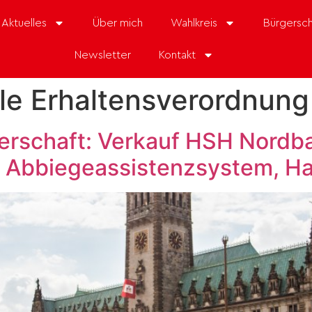
Aktuelles
Über mich
Wahlkreis
Bürgersch
Newsletter
Kontakt
le Erhaltensverordnung
gerschaft: Verkauf HSH Nordba
, Abbiegeassistenzsystem, H