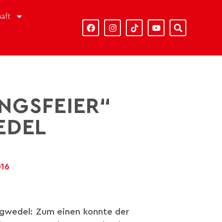
aft
NGSFEIER“
EDEL
016
rgwedel: Zum einen konnte der