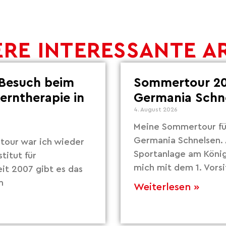
RE INTERESSANTE A
Besuch beim
Sommertour 20
Lerntherapie in
Germania Schn
4. August 2026
Meine Sommertour fü
Germania Schnelsen. 
our war ich wieder
Sportanlage am Köni
titut für
mich mit dem 1. Vors
eit 2007 gibt es das
m
Weiterlesen »