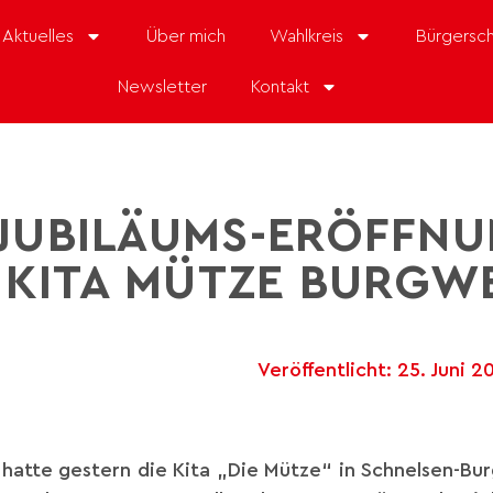
Aktuelles
Über mich
Wahlkreis
Bürgersch
Newsletter
Kontakt
-JUBILÄUMS-ERÖFFNU
 KITA MÜTZE BURGW
Veröffentlicht:
25. Juni 2
hatte gestern die Kita „Die Mütze“ in Schnelsen-Bu