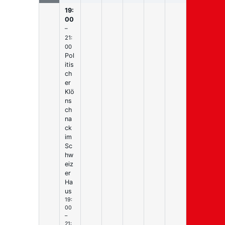
19:
00
–
21:
00
Pol
itis
ch
er
Klö
ns
ch
na
ck
im
Sc
hw
eiz
er
Ha
us
19:
00
–
21: