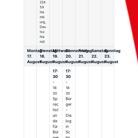
224
59
Ha
mb
urg,
Deu
tsc
hla
nd)
Montag
Dienstag
Mittwoch
Donnerstag
Freitag
Samstag
Sonntag
17.
18.
19.
20.
21.
22.
23.
August
August
August
August
August
August
August
17:
17:
30
30
–
–
18:
18:
30
30
Sp
Bür
rec
ger
hst
-
un
Dia
de
log
für
in
Bür
Sc
ger
hn