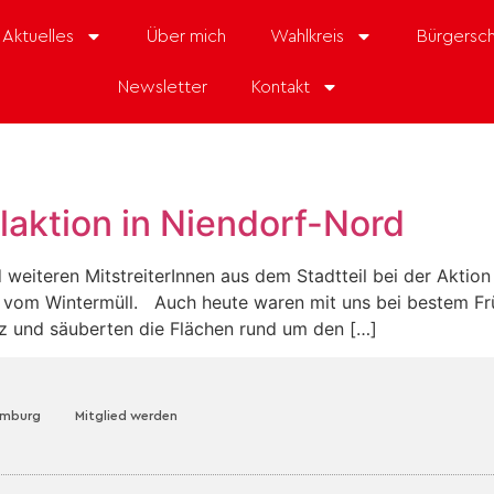
Aktuelles
Über mich
Wahlkreis
Bürgersch
Newsletter
Kontakt
aktion in Niendorf-Nord
 weiteren MitstreiterInnen aus dem Stadtteil bei der Aktio
n vom Wintermüll. Auch heute waren mit uns bei bestem Frü
z und säuberten die Flächen rund um den […]
amburg
Mitglied werden