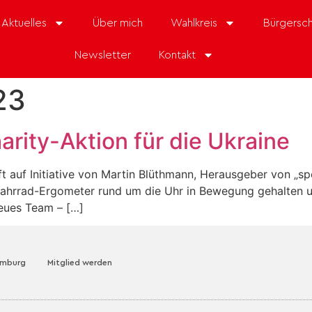
Aktuelles
Über mich
Wahlkreis
Bürgersch
Newsletter
Kontakt
23
arity-Aktion für die Ukraine
ft auf Initiative von Martin Blüthmann, Herausgeber von „sp
in Fahrrad-Ergometer rund um die Uhr in Bewegung gehalten
eues Team – […]
amburg
Mitglied werden