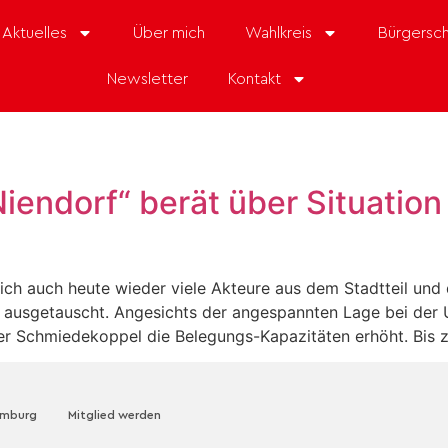
Aktuelles
Über mich
Wahlkreis
Bürgersch
Newsletter
Kontakt
Niendorf“ berät über Situatio
ich auch heute wieder viele Akteure aus dem Stadtteil und 
n ausgetauscht. Angesichts der angespannten Lage bei der 
er Schmiedekoppel die Belegungs-Kapazitäten erhöht. Bis 
amburg
Mitglied werden