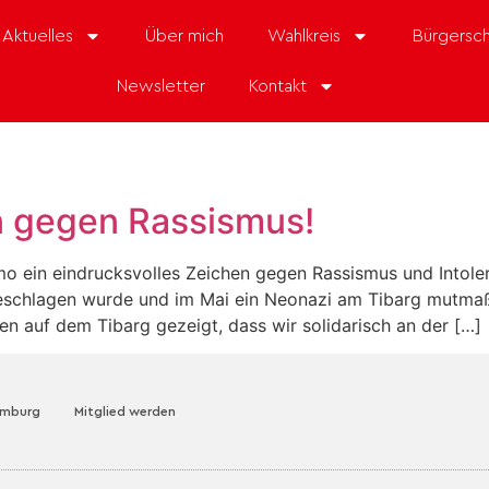
Aktuelles
Über mich
Wahlkreis
Bürgersch
Newsletter
Kontakt
n gegen Rassismus!
emo ein eindrucksvolles Zeichen gegen Rassismus und Intol
geschlagen wurde und im Mai ein Neonazi am Tibarg mutmaß
n auf dem Tibarg gezeigt, dass wir solidarisch an der […]
amburg
Mitglied werden