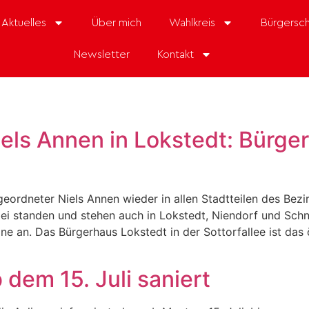
Aktuelles
Über mich
Wahlkreis
Bürgersch
Newsletter
Kontakt
els Annen in Lokstedt: Bürger
ordneter Niels Annen wieder in allen Stadtteilen des Bezi
ei standen und stehen auch in Lokstedt, Niendorf und Schn
e an. Das Bürgerhaus Lokstedt in der Sottorfallee ist das 
dem 15. Juli saniert