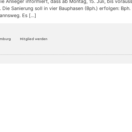
e Anlieger informiert, dass ab Montag, 15. Juli, bis voraus
ie Sanierung soll in vier Bauphasen (Bph.) erfolgen: Bph. 1:
annsweg. Es […]
amburg
Mitglied werden