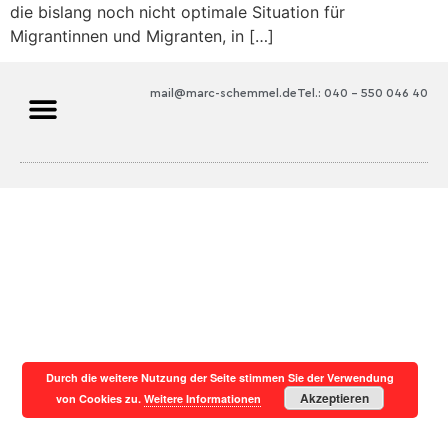
die bislang noch nicht optimale Situation für
Migrantinnen und Migranten, in […]
mail@marc-schemmel.de
Tel.: 040 – 550 046 40
SPD-Fraktion Hamburg
Durch die weitere Nutzung der Seite stimmen Sie der Verwendung
Akzeptieren
von Cookies zu.
Weitere Informationen