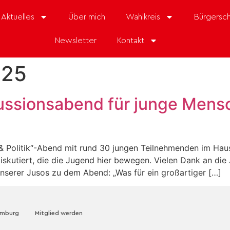
Aktuelles
Über mich
Wahlkreis
Bürgersch
Newsletter
Kontakt
025
skussionsabend für junge Men
a & Politik“-Abend mit rund 30 jungen Teilnehmenden im Ha
diskutiert, die die Jugend hier bewegen. Vielen Dank an di
nserer Jusos zu dem Abend: „Was für ein großartiger […]
amburg
Mitglied werden