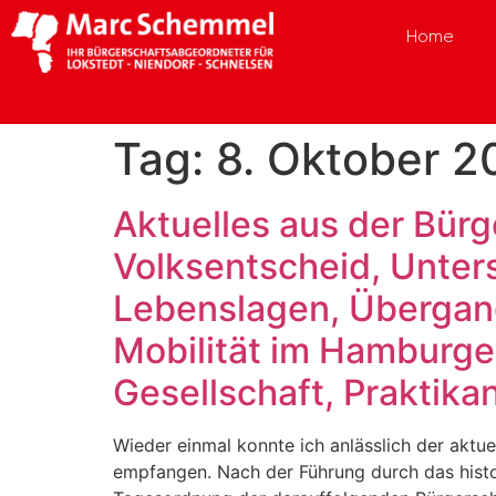
Home
Tag:
8. Oktober 2
Aktuelles aus der Bürg
Volksentscheid, Unter
Lebenslagen, Übergang
Mobilität im Hamburge
Gesellschaft, Praktika
Wieder einmal konnte ich anlässlich der aktu
empfangen. Nach der Führung durch das histo