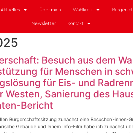
Aktuelles
Über mich
Wahlkreis
Bürgersch
Newsletter
Kontakt
025
erschaft: Besuch aus dem Wah
stützung für Menschen in sch
slösung für Eis- und Radrenn
r Westen, Sanierung des Haus
nten-Bericht
ellen Bürgerschaftssitzung zunächst eine Besucher/-innen-
rische Gebäude und einem Info-Film habe ich zunächst über