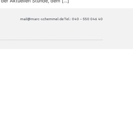
 der Aktuellen Stunde, dem […]
mail@marc-schemmel.de
Tel.: 040 – 550 046 40