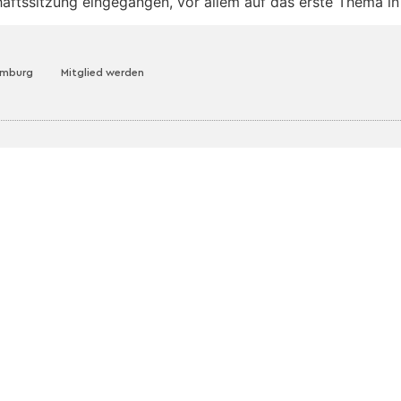
ftssitzung eingegangen, vor allem auf das erste Thema in
amburg
Mitglied werden