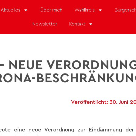
Aktuelles
Über mich
Wahlkreis
Bürgersch
Newsletter
Kontakt
LI – NEUE VERORDNUN
RONA-BESCHRÄNKUN
Veröffentlicht:
30. Juni 2
ute eine neue Verordnung zur Eindämmung der 