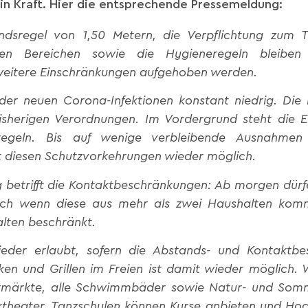
li in Kraft. Hier die entsprechende Pressemeldung:
andsregel von 1,50 Metern, die Verpflichtung zum 
en Bereichen sowie die Hygieneregeln bleiben 
eitere Einschränkungen aufgehoben werden.
 der neuen Corona-Infektionen konstant niedrig. Die
bisherigen Verordnungen. Im Vordergrund steht die E
egeln. Bis auf wenige verbleibende Ausnahmen 
it diesen Schutzvorkehrungen wieder möglich.
 betrifft die Kontaktbeschränkungen: Ab morgen dürf
auch wenn diese aus mehr als zwei Haushalten komm
alten beschränkt.
 wieder erlaubt, sofern die Abstands- und Kontaktb
en und Grillen im Freien ist damit wieder möglich. 
märkte, alle Schwimmbäder sowie Natur- und Somm
theater. Tanzschulen können Kurse anbieten und Hoc