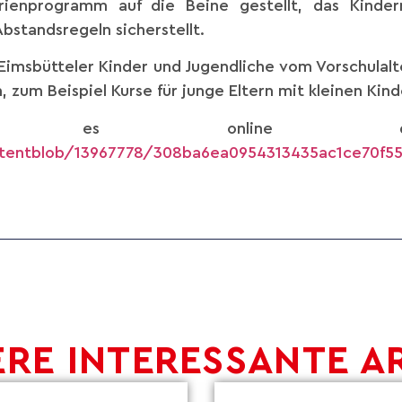
ienprogramm auf die Beine gestellt, das Kinde
Abstandsregeln sicherstellt.
imsbütteler Kinder und Jugendliche vom Vorschulalter 
 zum Beispiel Kurse für junge Eltern mit kleinen Kind
t es online das 
tentblob/13967778/308ba6ea0954313435ac1ce70f55
RE INTERESSANTE A