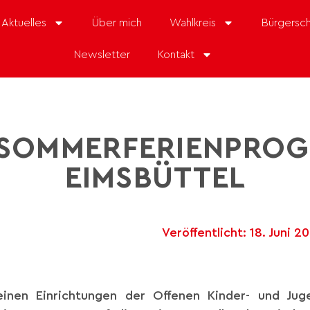
Aktuelles
Über mich
Wahlkreis
Bürgersch
Newsletter
Kontakt
 SOMMERFERIENPRO
EIMSBÜTTEL
Veröffentlicht:
18. Juni 2
einen Einrichtungen der Offenen Kinder- und Jug