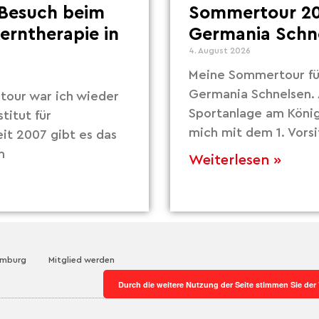
Besuch beim
Sommertour 20
Lerntherapie in
Germania Schn
4. August 2026
Meine Sommertour fü
Germania Schnelsen. 
our war ich wieder
Sportanlage am Köni
titut für
mich mit dem 1. Vors
eit 2007 gibt es das
m
Weiterlesen »
amburg
Mitglied werden
Durch die weitere Nutzung der Seite stimmen Sie de