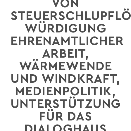
ON S
TEUERSCHLUPFLÖC
ÜRDIGUNG E
HRENAMTLICHER A
RBEIT, W
ÄRMEWENDE U
ND WINDKRAFT, M
EDIENPOLITIK, U
NTERSTÜTZUNG F
ÜR DAS D
IALOGHAUS U