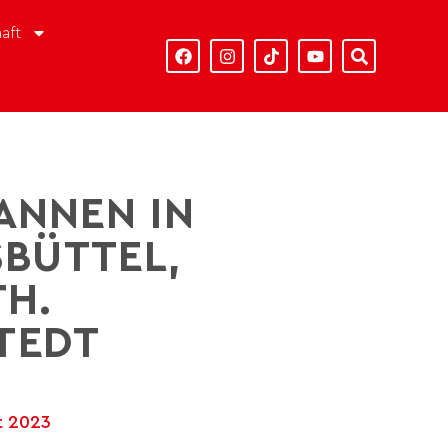
aft
ANNEN IN
ÜTTEL, L
. K
EDT
t 2023