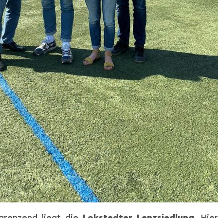
ngrenzend liegt die
Lokstedter Lenzsiedlung
. Hie