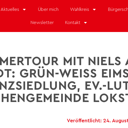
Aktuelles
Über mich
Wahlkreis
Bürgersch
Newsletter
Kontakt
MERTOUR MIT NIELS 
T: GRÜN-WEISS EIMSB
ZSIEDLUNG, EV.-LUTH
HENGEMEINDE LOKST
Veröffentlicht:
24. Augus