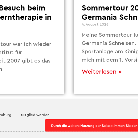
Besuch beim
Sommertour 20
Lerntherapie in
Germania Schn
4. August 2026
Meine Sommertour fü
Germania Schnelsen. 
our war ich wieder
Sportanlage am Köni
titut für
mich mit dem 1. Vors
eit 2007 gibt es das
m
Weiterlesen »
amburg
Mitglied werden
Durch die weitere Nutzung der Seite stimmen Sie de