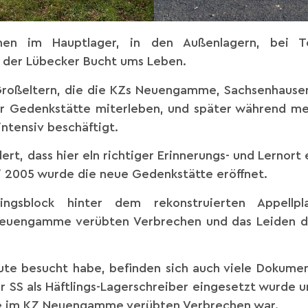
en im Hauptlager, in den Außenlagern, bei 
 der Lübecker Bucht ums Leben.
 Großeltern, die die KZs Neuengamme, Sachsenhause
er Gedenkstätte miterleben, und später während m
intensiv beschäftigt.
rt, dass hier eln richtiger Erinnerungs- und Lernort
i 2005 wurde die neue Gedenkstätte eröffnet.
ingsblock hinter dem rekonstruierten Appellpl
 Neuengamme verübten Verbrechen und das Leiden de
eute besucht habe, befinden sich auch viele Dokum
 SS als Häftlings-Lagerschreiber eingesetzt wurde 
ie im KZ Neuengamme verübten Verbrechen war.