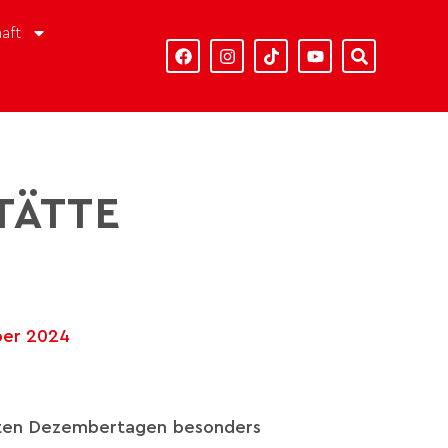
aft
TÄTTE
ber 2024
lten Dezembertagen besonders