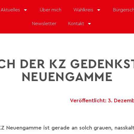
Aktuelles
Über mich
Wahlkreis
Bürgersch
Newsletter
Kontakt
CH DER KZ GEDENKS
NEUENGAMME
Veröffentlicht:
3. Dezem
KZ Neuengamme ist gerade an solch grauen, nasska