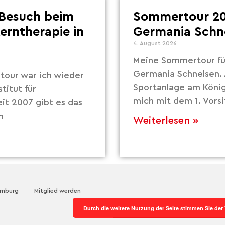
Besuch beim
Sommertour 20
Lerntherapie in
Germania Schn
4. August 2026
Meine Sommertour fü
Germania Schnelsen. 
our war ich wieder
Sportanlage am Köni
titut für
mich mit dem 1. Vors
eit 2007 gibt es das
m
Weiterlesen »
amburg
Mitglied werden
Durch die weitere Nutzung der Seite stimmen Sie de