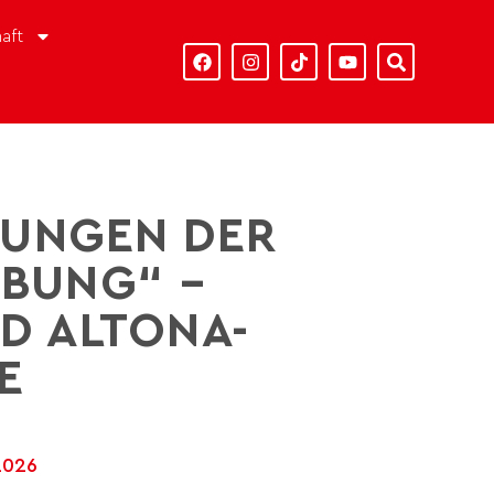
aft
UNGEN DER
BUNG“ –
PD ALTONA-
E
2026