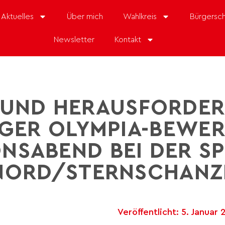
Aktuelles
Über mich
Wahlkreis
Bürgersch
Newsletter
Kontakt
 UND HERAUSFORDER
GER OLYMPIA-BEWER
NSABEND BEI DER S
NORD/STERNSCHANZ
Veröffentlicht:
5. Januar 