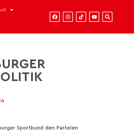
aft
BURGER
OLITIK
14
burger Sportbund den Parteien