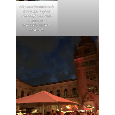
Mit Leon Hundertmark
(Haus der Jugend
Niendorf) und Neele
Lange (Jusos
Niendorf-Lokstedt-
Schnelsen)