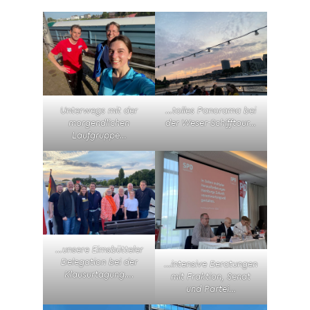
Unterwegs mit der
…tolles Panorama bei
morgendlichen
der Weser-Schifftour…
Laufgruppe…
…unsere Eimsbütteler
Delegation bei der
…intensive Beratungen
Klausurtagung….
mit Fraktion, Senat
und Partei…