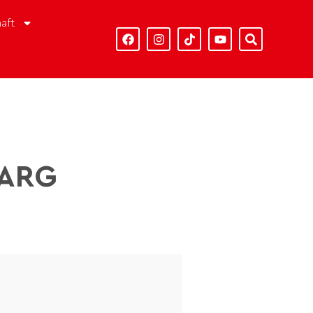
aft
BARG