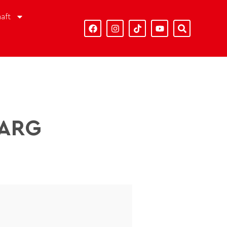
aft
BARG