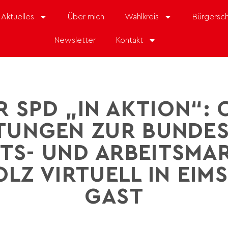
Aktuelles
Über mich
Wahlkreis
Bürgersch
Newsletter
Kontakt
R SPD „IN AKTION“: 
TUNGEN ZUR BUNDE
TS- UND ARBEITSMAR
LZ VIRTUELL IN EIM
GAST