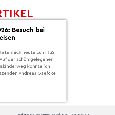
RTIKEL
26: Besuch bei
elsen
hrte mich heute zum TuS
Auf der schön gelegenen
gskinderweg konnte ich
itzenden Andreas Gaefcke
mail@marc-schemmel.de
Tel.: 040 – 550 046 40