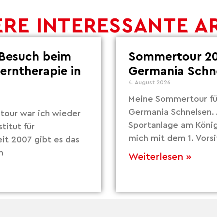
RE INTERESSANTE A
Besuch beim
Sommertour 20
Lerntherapie in
Germania Schn
4. August 2026
Meine Sommertour fü
Germania Schnelsen. 
our war ich wieder
Sportanlage am Köni
titut für
mich mit dem 1. Vors
eit 2007 gibt es das
m
Weiterlesen »