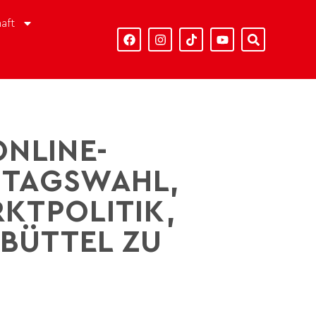
aft
ONLINE-
STAGSWAHL,
KTPOLITIK,
SBÜTTEL ZU