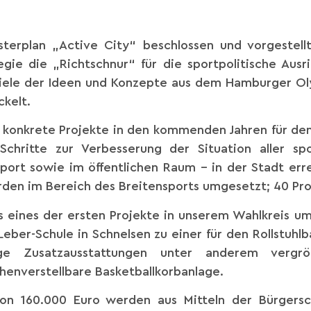
terplan „Active City“ beschlossen und vorgestellt
gie die „Richtschnur“ für die sportpolitische Aus
viele der Ideen und Konzepte aus dem Hamburger O
ckelt.
6 konkrete Projekte in den kommenden Jahren für de
chritte zur Verbesserung der Situation aller sp
ssport sowie im öffentlichen Raum – in der Stadt er
en im Bereich des Breitensports umgesetzt; 40 Pro
s eines der ersten Projekte in unserem Wahlkreis u
-Leber-Schule in Schnelsen zu einer für den Rollstuhl
e Zusatzausstattungen unter anderem vergrö
öhenverstellbare Basketballkorbanlage.
n 160.000 Euro werden aus Mitteln der Bürgersc