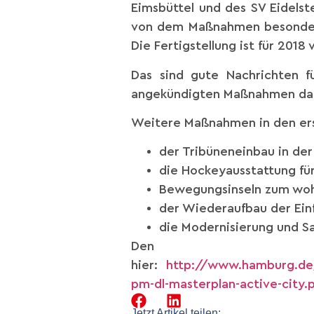
Eimsbüttel und des SV Eidelst
von dem Maßnahmen besonders
Die Fertigstellung ist für 2018
Das sind gute Nachrichten f
angekündigten Maßnahmen dan
Weitere Maßnahmen in den ers
der Tribüneneinbau in der
die Hockeyausstattung fü
Bewegungsinseln zum woh
der Wiederaufbau der Einf
die Modernisierung und S
Den Ma
hier:
http://www.hamburg.de
pm-dl-masterplan-active-city.
Jetzt Artikel teilen: