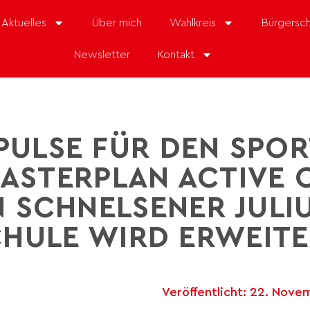
Aktuelles
Über mich
Wahlkreis
Bürgersch
Newsletter
Kontakt
PULSE FÜR DEN SPOR
MASTERPLAN ACTIVE C
N SCHNELSENER JULIU
HULE WIRD ERWEIT
Veröffentlicht:
22. Nove