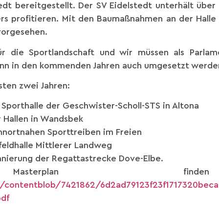
edt bereitgestellt. Der SV Eidelstedt unterhält über
 profitieren. Mit den Baumaßnahmen an der Halle s
 vorgesehen.
ür die Sportlandschaft und wir müssen als Parlame
n in den kommenden Jahren auch umgesetzt werde
ten zwei Jahren:
 Sporthalle der Geschwister-Scholl-STS in Altona
r Hallen in Wandsbek
nortnahen Sporttreiben im Freien
eldhalle Mittlerer Landweg
anierung der Regattastrecke Dove-Elbe.
sterplan fin
/contentblob/7421862/6d2ad79123f23f1717320beca7
pdf