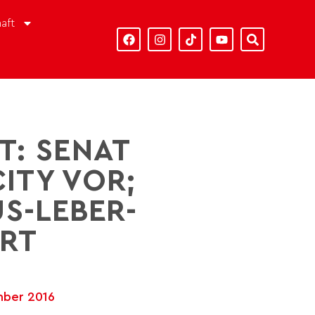
aft
T: SENAT
ITY VOR;
S-LEBER-
ERT
mber 2016