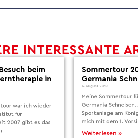
RE INTERESSANTE A
Besuch beim
Sommertour 20
Lerntherapie in
Germania Schn
4. August 2026
Meine Sommertour fü
Germania Schnelsen. 
our war ich wieder
Sportanlage am Köni
titut für
mich mit dem 1. Vors
eit 2007 gibt es das
m
Weiterlesen »