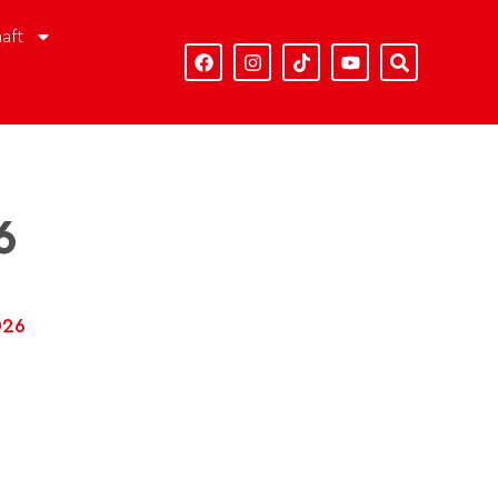
aft
6
026