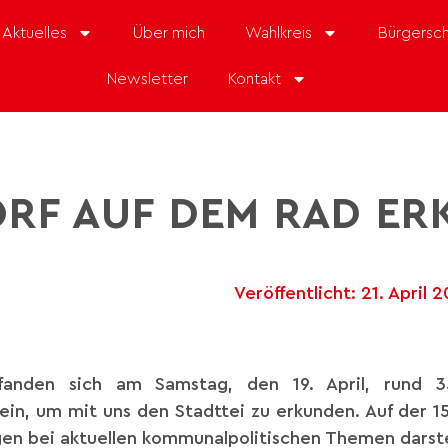
Aktuelles
Über mich
Wahlkreis
Bürgersch
Newsletter
Kontakt
RF AUF DEM RAD E
Veröffentlicht:
21. April 
anden sich am Samstag, den 19. April, rund 35
in, um mit uns den Stadttei zu erkunden. Auf der 1
gen bei aktuellen kommunalpolitischen Themen darst