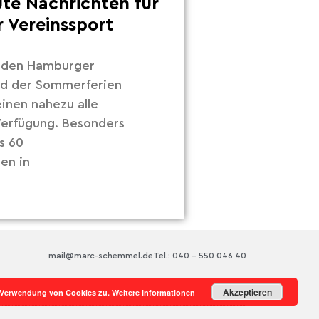
ute Nachrichten für
 Vereinssport
r den Hamburger
nd der Sommerferien
inen nahezu alle
 Verfügung. Besonders
s 60
en in
mail@marc-schemmel.de
Tel.: 040 – 550 046 40
Akzeptieren
r Verwendung von Cookies zu.
Weitere Informationen