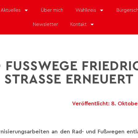
Aktuelles
Über mich
Wahlkreis
Bürgersch
Newsletter
Kontakt
 FUSSWEGE FRIEDRIC
TRASSE ERNEUERT
Veröffentlicht:
8. Oktobe
isierungsarbeiten an den Rad- und Fußwegen entla