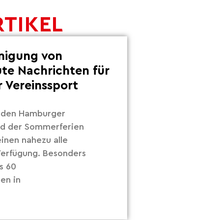
RTIKEL
inigung von
ute Nachrichten für
 Vereinssport
r den Hamburger
nd der Sommerferien
inen nahezu alle
 Verfügung. Besonders
s 60
en in