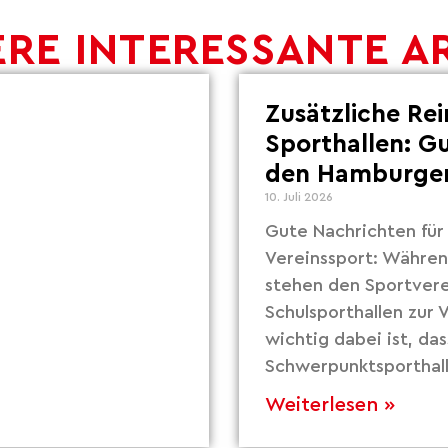
RE INTERESSANTE A
Zusätzliche Re
Sporthallen: G
den Hamburger
10. Juli 2026
Gute Nachrichten fü
Vereinssport: Währe
stehen den Sportvere
Schulsporthallen zur
wichtig dabei ist, das
Schwerpunktsporthall
Weiterlesen »