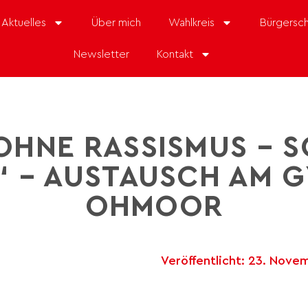
Aktuelles
Über mich
Wahlkreis
Bürgersch
Newsletter
Kontakt
OHNE RASSISMUS – S
 – AUSTAUSCH AM 
OHMOOR
Veröffentlicht:
23. Nove