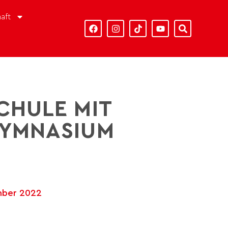
aft
CHULE MIT
GYMNASIUM
mber 2022