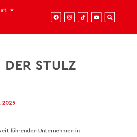
aft
 DER STULZ
N
t 2025
tweit führenden Unternehmen in