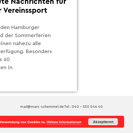
ute Nachrichten für
 Vereinssport
r den Hamburger
nd der Sommerferien
inen nahezu alle
 Verfügung. Besonders
s 60
en in
mail@marc-schemmel.de
Tel.: 040 – 550 046 40
Akzeptieren
r Verwendung von Cookies zu.
Weitere Informationen