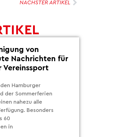
NÄCHSTER ARTIKEL
RTIKEL
inigung von
ute Nachrichten für
 Vereinssport
r den Hamburger
nd der Sommerferien
inen nahezu alle
 Verfügung. Besonders
s 60
en in