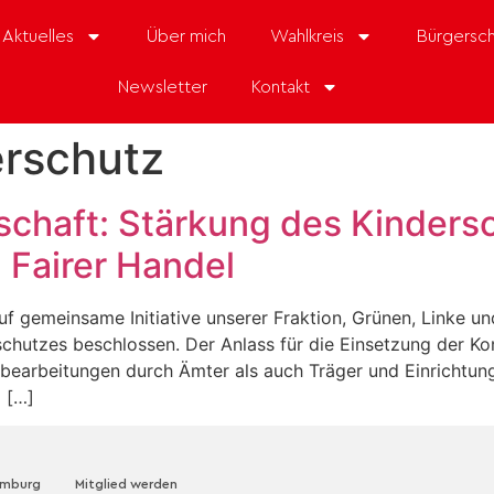
Aktuelles
Über mich
Wahlkreis
Bürgersch
Newsletter
Kontakt
erschutz
schaft: Stärkung des Kindersc
 Fairer Handel
uf gemeinsame Initiative unserer Fraktion, Grünen, Linke u
chutzes beschlossen. Der Anlass für die Einsetzung der 
llbearbeitungen durch Ämter als auch Träger und Einrichtun
 […]
amburg
Mitglied werden