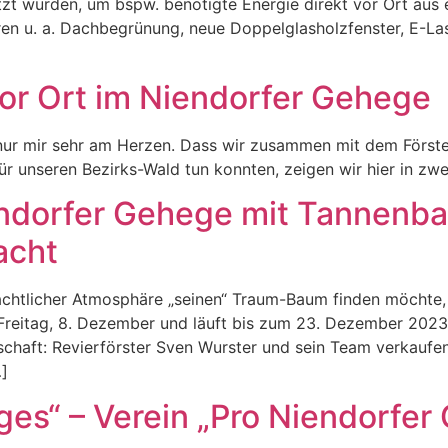
t wurden, um bspw. benötigte Energie direkt vor Ort aus 
en u. a. Dachbegrünung, neue Doppelglasholzfenster, E-La
 Vor Ort im Niendorfer Gehege
t nur mir sehr am Herzen. Dass wir zusammen mit dem Först
r unseren Bezirks-Wald tun konnten, zeigen wir hier in zwei k
endorfer Gehege mit Tannenb
acht
chtlicher Atmosphäre „seinen“ Traum-Baum finden möchte, i
reitag, 8. Dezember und läuft bis zum 23. Dezember 2023, 
haft: Revierförster Sven Wurster und sein Team verkaufen
]
s“ – Verein „Pro Niendorfer 