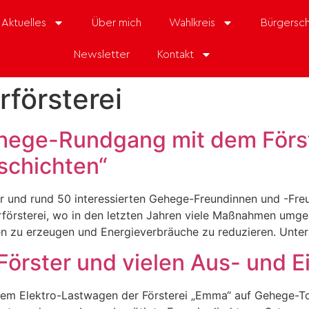
Aktuelles
Über mich
Wahlkreis
Bürgersch
Newsletter
Kontakt
rförsterei
ege-Rundgang mit dem Först
schichten“
er und rund 50 interessierten Gehege-Freundinnen und -F
rförsterei, wo in den letzten Jahren viele Maßnahmen umg
en zu erzeugen und Energieverbräuche zu reduzieren. Unter
örster und vielen Aus- und E
em Elektro-Lastwagen der Försterei „Emma“ auf Gehege-Tour