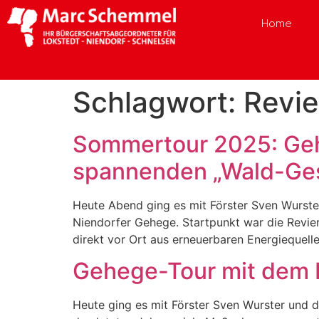
Home
Schlagwort:
Revie
Sommertour 2025: Geh
spannenden „Wald-Ge
Heute Abend ging es mit Förster Sven Wurst
Niendorfer Gehege. Startpunkt war die Revie
direkt vor Ort aus erneuerbaren Energiequell
Gehege-Tour mit dem F
Heute ging es mit Förster Sven Wurster und d