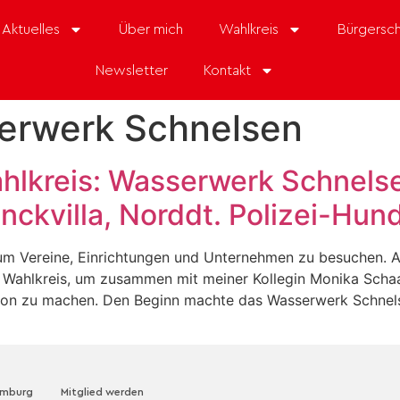
Aktuelles
Über mich
Wahlkreis
Bürgersch
Newsletter
Kontakt
erwerk Schnelsen
hlkreis: Wasserwerk Schnels
ckvilla, Norddt. Polizei-Hun
t, um Vereine, Einrichtungen und Unternehmen zu besuchen.
n Wahlkreis, um zusammen mit meiner Kollegin Monika Schaa
tation zu machen. Den Beginn machte das Wasserwerk Schne
amburg
Mitglied werden