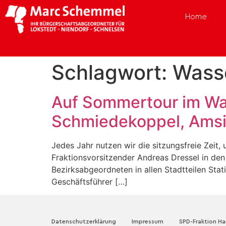
Home
Schlagwort:
Wass
Auf Sommertour im Wa
Schmiedekoppel, Amsin
Jedes Jahr nutzen wir die sitzungsfreie Zei
Fraktionsvorsitzender Andreas Dressel in de
Bezirksabgeordneten in allen Stadtteilen S
Geschäftsführer […]
Datenschutzerklärung
Impressum
SPD-Fraktion H