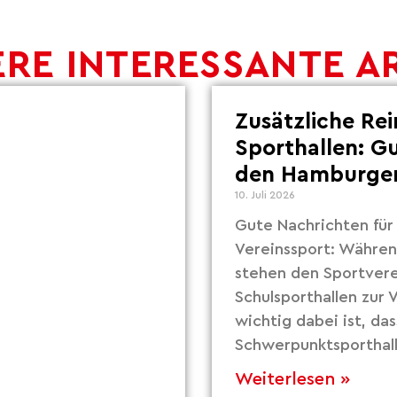
RE INTERESSANTE A
Zusätzliche Re
Sporthallen: G
den Hamburger
10. Juli 2026
Gute Nachrichten fü
Vereinssport: Währe
stehen den Sportvere
Schulsporthallen zur
wichtig dabei ist, das
Schwerpunktsporthall
Weiterlesen »