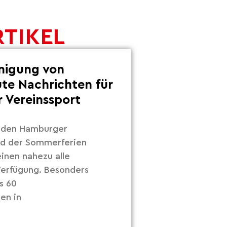
RTIKEL
inigung von
ute Nachrichten für
 Vereinssport
r den Hamburger
nd der Sommerferien
inen nahezu alle
 Verfügung. Besonders
s 60
en in