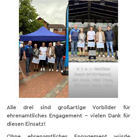
V. l. n. r.: Matthias
Busch (NTSV-Beirat),
Kai Jonas, Alisa Thoss,
Kai-Uwe Hesse, Marc
Schemmel
Alle drei sind großartige Vorbilder für
ehrenamtliches Engagement – vielen Dank für
diesen Einsatz!
Ohne ehrenamtliches Engagement würde