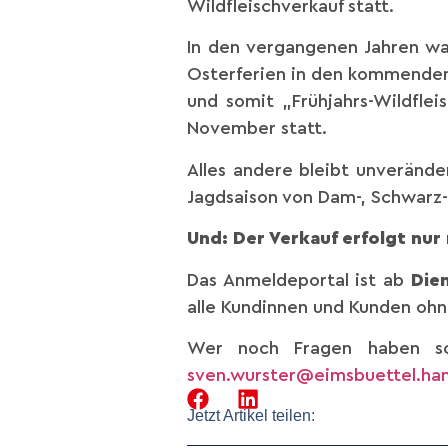
Wildfleischverkauf statt.
In den vergangenen Jahren wa
Osterferien in den kommenden 
und somit „Frühjahrs-Wildflei
November statt.
Alles andere bleibt unverände
Jagdsaison von Dam-, Schwarz
Und: Der Verkauf erfolgt nu
Das Anmeldeportal ist ab
Dien
alle Kundinnen und Kunden oh
Wer noch Fragen haben sol
sven.wurster@eimsbuettel.ha
Jetzt Artikel teilen: