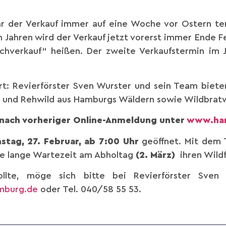
r der Verkauf immer auf eine Woche vor Ostern term
Jahren wird der Verkauf jetzt vorerst immer Ende F
schverkauf“ heißen. Der zweite Verkaufstermin im 
rt: Revierförster Sven Wurster und sein Team bieten
- und Rehwild aus Hamburgs Wäldern sowie Wildbratw
r nach vorheriger Online-Anmeldung unter
www.ha
stag, 27. Februar, ab 7:00 Uhr
geöffnet. Mit dem 
ne lange Wartezeit am Abholtag
(2. März)
ihren Wildf
lte, möge sich bitte bei Revierförster Sven 
mburg.de
oder Tel. 040/58 55 53.