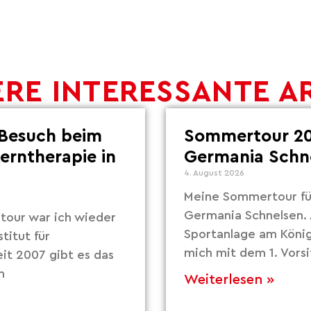
RE INTERESSANTE A
Besuch beim
Sommertour 20
Lerntherapie in
Germania Schn
4. August 2026
Meine Sommertour fü
Germania Schnelsen. 
our war ich wieder
Sportanlage am Köni
titut für
mich mit dem 1. Vors
eit 2007 gibt es das
m
Weiterlesen »