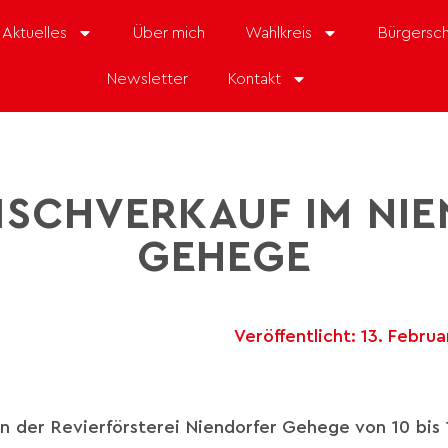
Aktuelles
Über mich
Wahlkreis
Bürgersch
Newsletter
Kontakt
ISCHVERKAUF IM NI
GEHEGE
Veröffentlicht:
13. Febru
 in der Revierförsterei Niendorfer Gehege von 10 bis 