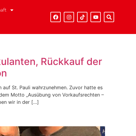
aft
kulanten, Rückkauf der
on
 auf St. Pauli wahrzunehmen. Zuvor hatte es
r dem Motto „Ausübung von Vorkaufsrechten –
n wir in der […]