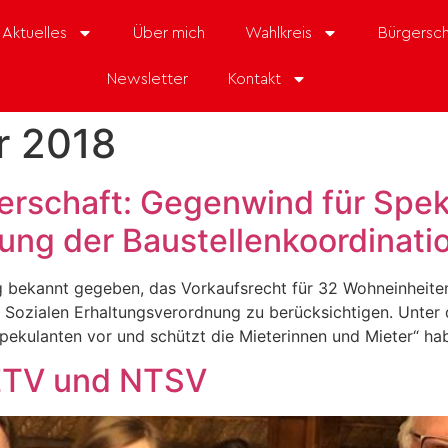
Aktuelles
Über mich
Wahlkreis
Bürgersch
Newsletter
Kontakt
r 2018
gerschaft: Gegenwind für Spe
ng der Baustellenkoordinati
g bekannt gegeben, das Vorkaufsrecht für 32 Wohneinheiten
r Sozialen Erhaltungsverordnung zu berücksichtigen. Unte
ulanten vor und schützt die Mieterinnen und Mieter“ habe
 ETV und NTSV