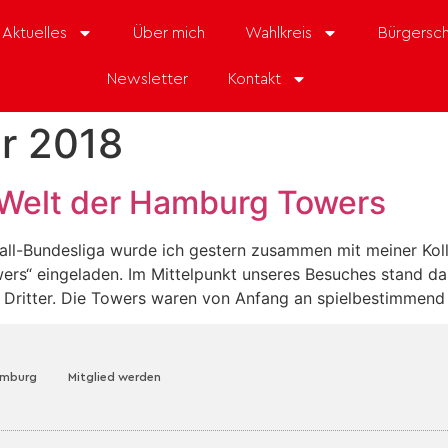
Aktuelles
Über mich
Wahlkreis
Bürgersch
Newsletter
Kontakt
r 2018
 Welt der Hamburg Towers
tball-Bundesliga wurde ich gestern zusammen mit meiner Ko
rs“ eingeladen. Im Mittelpunkt unseres Besuches stand dab
n Dritter. Die Towers waren von Anfang an spielbestimmend
amburg
Mitglied werden