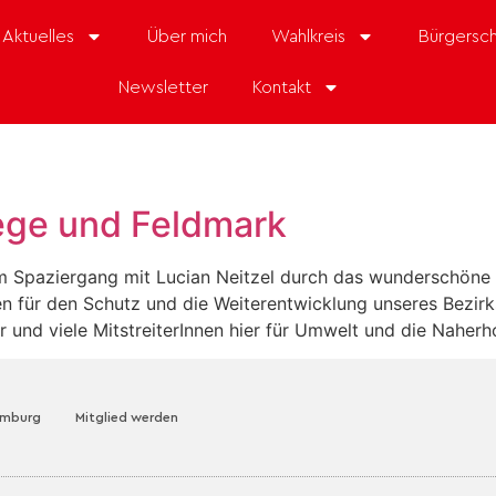
Aktuelles
Über mich
Wahlkreis
Bürgersch
Newsletter
Kontakt
ge und Feldmark
um Spaziergang mit Lucian Neitzel durch das wunderschöne
en für den Schutz und die Weiterentwicklung unseres Bezirk
r und viele MitstreiterInnen hier für Umwelt und die Naherh
amburg
Mitglied werden