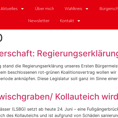
Aktuelles
Über mich
Wahlkreis
Bürgersch
Newsletter
Kontakt
0
gerschaft: Regierungserklärun
g stand die Regierungserklärung unseres Ersten Bürgermeis
dem beschlossenen rot-grünen Koalitionsvertrag wollen wi
rperiode anknüpfen. Diese Legislatur soll ganz im Sinne ein
schgraben/ Kollauteich wird
ser (LSBG) setzt ab heute 24. Juni – eine Fußgängerbrücke
ch des Kollauteichs und ist aufgrund von Schäden sanierun