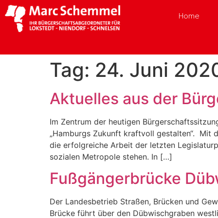
Home
Tag:
24. Juni 202
Aktuelles aus der Bür
Im Zentrum der heutigen Bürgerschaftssitzun
„Hamburgs Zukunft kraftvoll gestalten“. Mit 
die erfolgreiche Arbeit der letzten Legislatu
sozialen Metropole stehen. In […]
Fußgängerbrücke Dübwi
Der Landesbetrieb Straßen, Brücken und Gewäs
Brücke führt über den Dübwischgraben westli