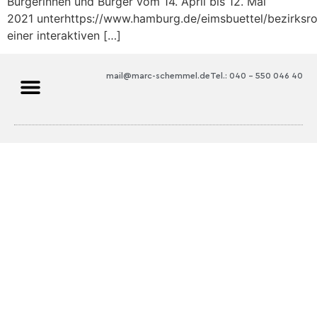
Bürgerinnen und Bürger vom 14. April bis 12. Mai
2021 unterhttps://www.hamburg.de/eimsbuettel/bezirksro
einer interaktiven […]
mail@marc-schemmel.de
Tel.: 040 – 550 046 40