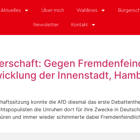
Aktuelles
Über mich
Wahlkreis
Bürgersch
Newsletter
Kontakt
gerschaft: Gegen Fremdenfeind
wicklung der Innenstadt, Ha
schaftssitzung konnte die AfD diesmal das erste Debattent
chtspopulisten die Unruhen dort für ihre Zwecke in Deutsch
chüren und immer wieder schimmerte dabei Fremdenfeindlich