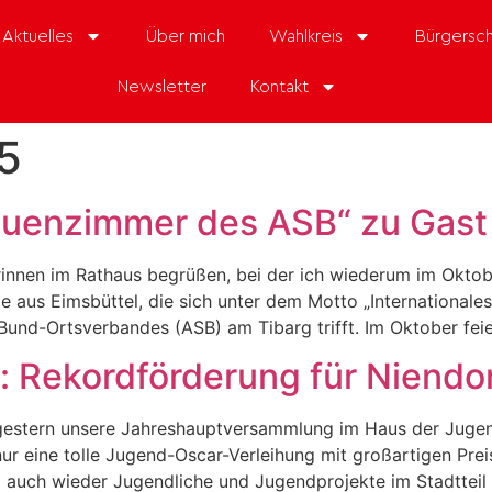
Aktuelles
Über mich
Wahlkreis
Bürgersch
Newsletter
Kontakt
25
rauenzimmer des ASB“ zu Gast
innen im Rathaus begrüßen, bei der ich wiederum im Oktobe
pe aus Eimsbüttel, die sich unter dem Motto „International
Bund-Ortsverbandes (ASB) am Tibarg trifft. Im Oktober feie
 Rekordförderung für Niendo
estern unsere Jahreshauptversammlung im Haus der Jugen
nur eine tolle Jugend-Oscar-Verleihung mit großartigen Pre
auch wieder Jugendliche und Jugendprojekte im Stadtteil 