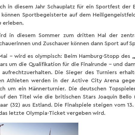
ch in diesem Jahr Schauplatz für ein Sportfest der 
 können Sportbegeisterte auf dem Heiligengeistfeld
u erleben.
wird in diesem Sommer zum dritten Mal der zentr
uschauerinnen und Zuschauer können dann Sport auf S
. Mai – wird es olympisch: Beim Hamburg-Stopp des
tars um die Qualifikation für die Finalrunde – und d
ufrechtzuerhalten. Die Sieger des Turniers erhalt
chen Athleten werden in der Active City Arena geg
ich um ein Männerturnier. Die deutschen Topspieler
f den Titel wie die britischen Stars Joaquin Bello 
aar (32) aus Estland. Die Finalspiele steigen vom 13.
 das letzte Olympia-Ticket vergeben wird.