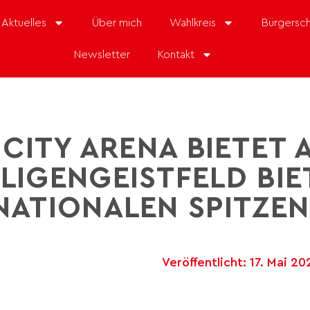
Aktuelles
Über mich
Wahlkreis
Bürgersch
Newsletter
Kontakt
 CITY ARENA BIETET 
ILIGENGEISTFELD BIE
NATIONALEN SPITZE
Veröffentlicht:
17. Mai 20