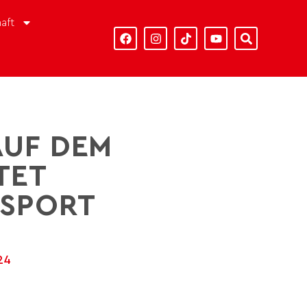
aft
AUF DEM
TET
NSPORT
24