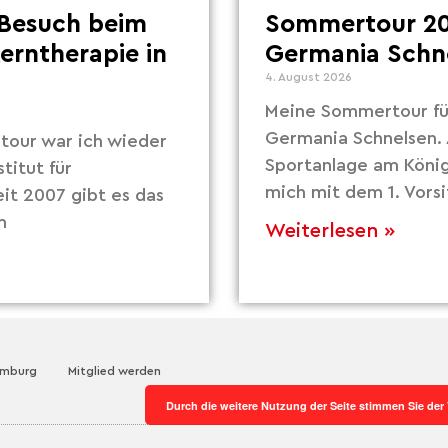
Besuch beim
Sommertour 20
Lerntherapie in
Germania Schn
4. August 2026
Meine Sommertour fü
Germania Schnelsen. 
our war ich wieder
Sportanlage am Köni
titut für
mich mit dem 1. Vors
eit 2007 gibt es das
m
Weiterlesen »
amburg
Mitglied werden
Durch die weitere Nutzung der Seite stimmen Sie de