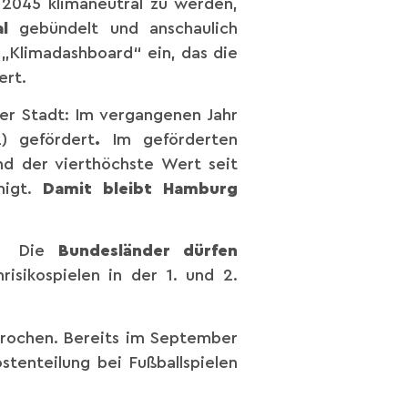
 2045 klimaneutral zu werden,
l
gebündelt und anschaulich
 „Klimadashboard“ ein, das die
ert.
er Stadt: Im vergangenen Jahr
) gefördert
.
Im geförderten
d der vierthöchste Wert seit
migt.
Damit bleibt Hamburg
lt: Die
Bundesländer dürfen
sikospielen in der 1. und 2.
prochen. Bereits im September
stenteilung bei Fußballspielen