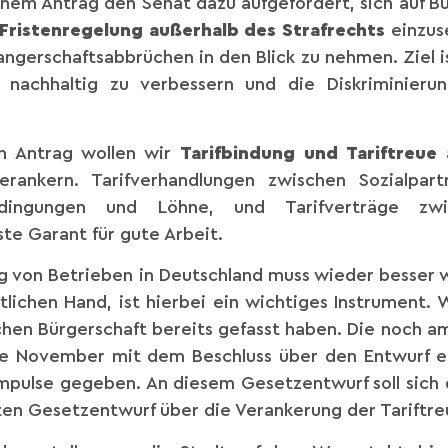
nem Antrag den Senat dazu aufgefordert, sich auf 
 Fristenregelung außerhalb des Strafrechts
einzus
gerschaftsabbrüchen in den Blick zu nehmen. Ziel i
e nachhaltig zu verbessern und die Diskriminier
n Antrag wollen wir
Tarifbindung und Tariftreue 
erankern. Tarifverhandlungen zwischen Sozialpart
edingungen und Löhne, und Tarifverträge zw
e Garant für gute Arbeit.
dung von Betrieben in Deutschland muss wieder besser
tlichen Hand, ist hierbei ein wichtiges Instrument. 
chen Bürgerschaft bereits gefasst haben. Die noch 
e November mit dem Beschluss über den Entwurf ei
mpulse gegeben. An diesem Gesetzentwurf soll sich 
en Gesetzentwurf über die Verankerung der Tariftre