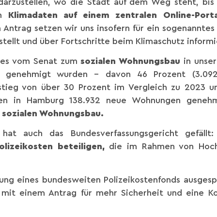
arzustellen, wo die Stadt auf dem Weg steht, bis
en
Klimadaten auf einem zentralen Online-Porta
 Antrag setzen wir uns insofern für ein sogenanntes
tellt und über Fortschritte beim Klimaschutz informi
b es vom Senat zum
sozialen Wohnungsbau
in unser
 genehmigt wurden – davon 46 Prozent (3.092
stieg von über 30 Prozent im Vergleich zu 2023 un
rden in Hamburg 138.932 neue Wohnungen geneh
m sozialen Wohnungsbau.
 hat auch das Bundesverfassungsgericht gefäl
olizeikosten beteiligen,
die im Rahmen von Hochri
htung eines bundesweiten Polizeikostenfonds ausges
 mit einem Antrag für mehr Sicherheit und eine Ko