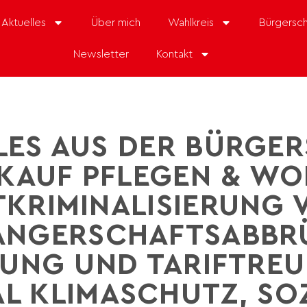
Aktuelles
Über mich
Wahlkreis
Bürgersch
Newsletter
Kontakt
LES AUS DER BÜRGER
KAUF PFLEGEN & WO
TKRIMINALISIERUNG 
NGERSCHAFTSABBR
UNG UND TARIFTREU
L KLIMASCHUTZ, SO