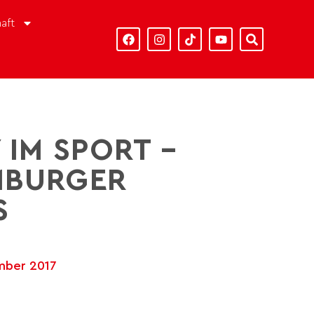
aft
 IM SPORT –
MBURGER
mber 2017