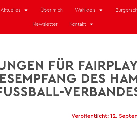
Aktuelles
Über mich
Wahlkreis
Bürgersch
Newsletter
Kontakt
NGEN FÜR FAIRPLAY
HRESEMPFANG DES HA
FUSSBALL-VERBANDES
Veröffentlicht:
12. Septe