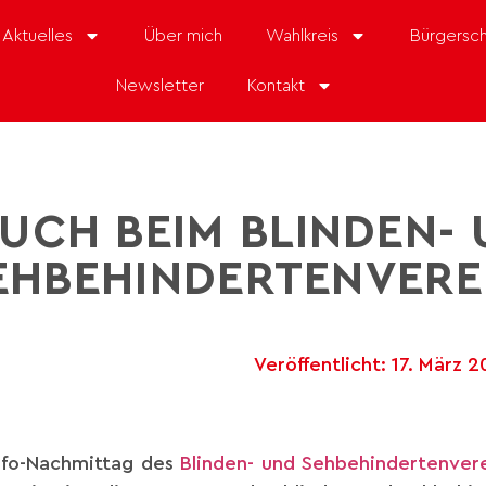
Aktuelles
Über mich
Wahlkreis
Bürgersch
Newsletter
Kontakt
UCH BEIM BLINDEN-
EHBEHINDERTENVERE
Veröffentlicht:
17. März 2
nfo-Nachmittag des
Blinden- und Sehbehindertenver