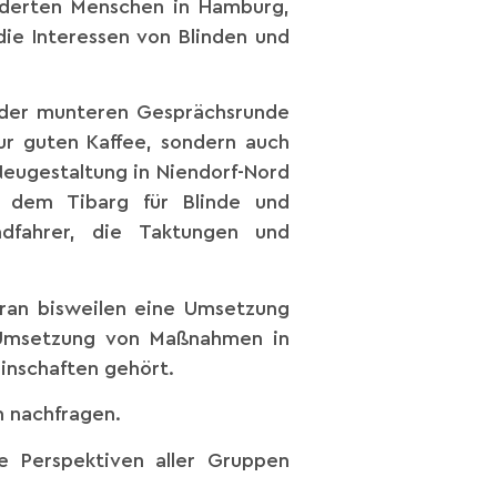
hinderten Menschen in Hamburg,
die Interessen von Blinden und
i der munteren Gesprächsrunde
ur guten Kaffee, sondern auch
Neugestaltung in Niendorf-Nord
f dem Tibarg für Blinde und
adfahrer, die Taktungen und
oran bisweilen eine Umsetzung
ie Umsetzung von Maßnahmen in
inschaften gehört.
n nachfragen.
e Perspektiven aller Gruppen