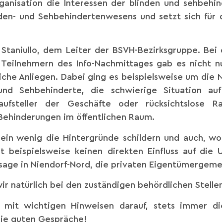
organisation die Interessen der blinden und sehbe
nden- und Sehbehindertenwesens und setzt sich für 
h Staniullo, dem Leiter der BSVH-Bezirksgruppe. Be
Teilnehmern des Info-Nachmittages gab es nicht n
liche Anliegen. Dabei ging es beispielsweise um die 
 und Sehbehinderte, die schwierige Situation au
ufsteller der Geschäfte oder rücksichtslose R
ehinderungen im öffentlichen Raum.
 ein wenig die Hintergründe schildern und auch, w
hat beispielsweise keinen direkten Einfluss auf d
sage in Niendorf-Nord, die privaten Eigentümergeme
 natürlich bei den zuständigen behördlichen Stelle
g mit wichtigen Hinweisen darauf, stets immer di
die guten Gespräche!