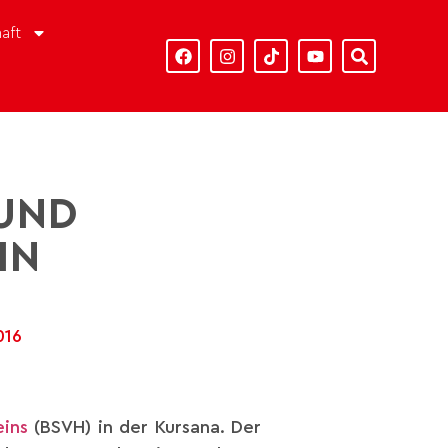
aft
 UND
IN
016
eins
(BSVH) in der Kursana. Der