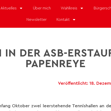
Aktuelles
Über mich
Wahlkreis
Bürgersch
Newsletter
Kontakt
 IN DER ASB-ERSTA
PAPENREYE
Veröffentlicht:
18. Dezem
fang Oktober zwei leerstehende Tennishallen an de