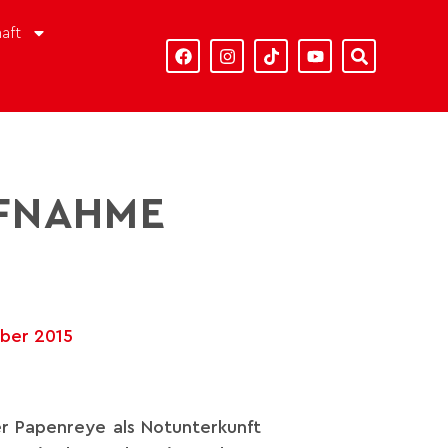
aft
UFNAHME
ber 2015
r Papenreye als Notunterkunft