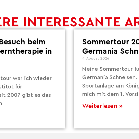
RE INTERESSANTE A
Besuch beim
Sommertour 20
Lerntherapie in
Germania Schn
4. August 2026
Meine Sommertour fü
Germania Schnelsen. 
our war ich wieder
Sportanlage am Köni
titut für
mich mit dem 1. Vors
eit 2007 gibt es das
m
Weiterlesen »