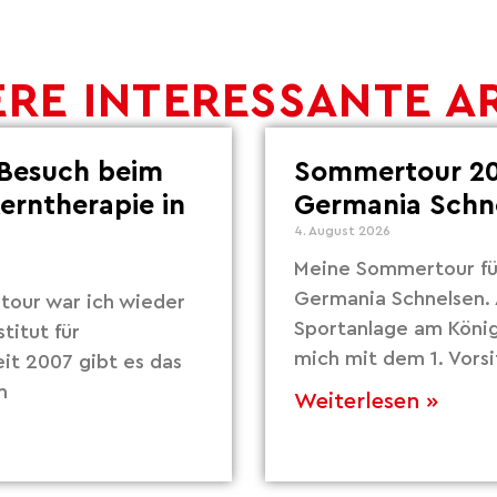
RE INTERESSANTE A
Besuch beim
Sommertour 20
Lerntherapie in
Germania Schn
4. August 2026
Meine Sommertour fü
Germania Schnelsen. 
our war ich wieder
Sportanlage am Köni
titut für
mich mit dem 1. Vors
eit 2007 gibt es das
m
Weiterlesen »