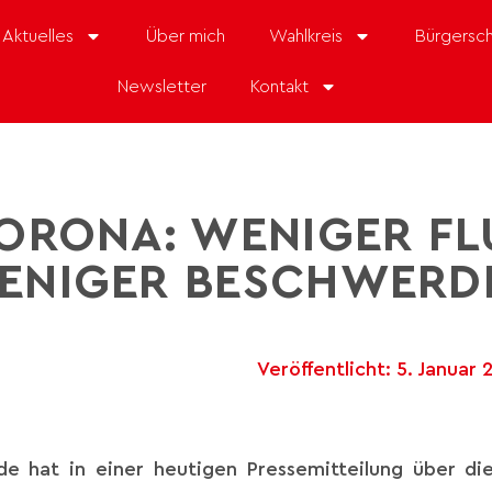
Aktuelles
Über mich
Wahlkreis
Bürgersch
Newsletter
Kontakt
ORONA: WENIGER FL
ENIGER BESCHWERD
Veröffentlicht:
5. Januar 
 hat in einer heutigen Pressemitteilung über die 