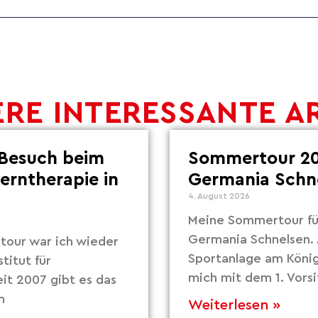
RE INTERESSANTE A
Besuch beim
Sommertour 20
Lerntherapie in
Germania Schn
4. August 2026
Meine Sommertour fü
Germania Schnelsen. 
our war ich wieder
Sportanlage am Köni
titut für
mich mit dem 1. Vors
eit 2007 gibt es das
m
Weiterlesen »